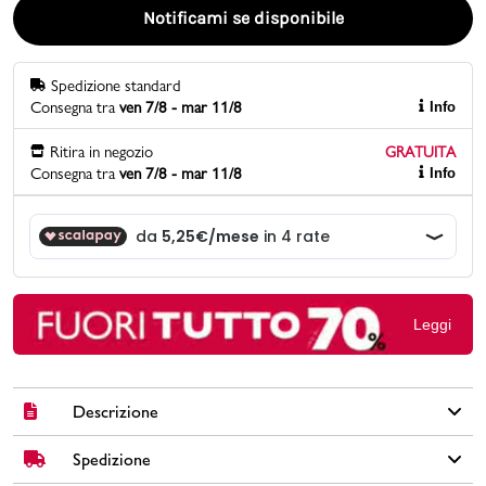
Notificami se disponibile
Promo & News
Spedizione standard
negozi
Consegna tra
ven 7/8 - mar 11/8
Info
contatti
Ritira in negozio
GRATUITA
Consegna tra
ven 7/8 - mar 11/8
Info
pcard
Gift card
Leggi
Descrizione
Spedizione
Trolley Cabin size Govago in tessuto colore nero a 2 ruote
con logo frontale, chiusura con zip, manico retrattile, maniglia