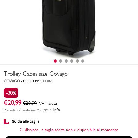
Uomo
Bambino
Sport
Valigie
Trolley Cabin size Govago
GOVAGO
-
COD.
O911000061
-30%
€
20,99
€
29,99
IVA inclusa
Marchi
PMagazine
Precedentemente era
€
20,99
Info
Guida alle taglie
Accedi | Registrati
Ci dispiace, la taglia scelta non è disponibile al momento
Carrello