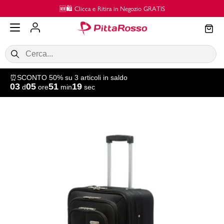
Vai al contenuto principale
🆕🛍️ Clicca e Ritira in Negozio GRATIS
⏰SCONTO 50% su 3 articoli in saldo
03
05
51
19
d
ore
min
sec
SALDI
Donna