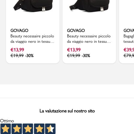
GOVAGO
GOVAGO
GOV
Beauty necessaire piccolo
Beauty necessaire piccolo
Bagag
da viaggio nero in tessuto
da viaggio nero in tessuto
tessu
Govago
Govago
€
13,99
€
13,99
€
39,
€
19,99
€
19,99
€
79,
-30%
-30%
La valutazione sul nostro sito
Ottimo