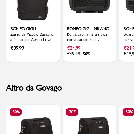
ROMEO GIGLI
ROMEO GIGLI MILANO
ROME
Zaino da Viaggio Bagaglio
Borsa cabina nera rigida
Boardi
a Mano per Aereo Low
con attacco trolley
per v
Cost nero Romeo Gigli
Romeo Gigi Milano
Gigli 
€
39,99
€
24,99
€
24,
€
49,99
€
49,
-50%
Altro da Govago
-30%
-30%
-50%